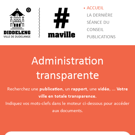
ACCUEIL
LA DERNIÈRE
SÉANCE DU
CONSEIL
PUBLICATIONS
Administration
transparente
Recherchez une
publication
, un
rapport
, une
vidéo
, ...
Votre
ville en totale transparence.
Indiquez vos mots-clefs dans le moteur ci-dessous pour accéder
aux documents.